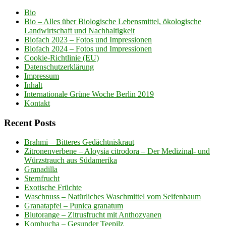
Bio
Bio – Alles über Biologische Lebensmittel, ökologische
Landwirtschaft und Nachhaltigkeit
Biofach 2023 – Fotos und Impressionen
Biofach 2024 – Fotos und Impressionen
Cookie-Richtlinie (EU)
Datenschutzerklärung
Impressum
Inhalt
Internationale Grüne Woche Berlin 2019
Kontakt
Recent Posts
Brahmi – Bitteres Gedächtniskraut
Zitronenverbene – Aloysia citrodora – Der Medizinal- und
Würzstrauch aus Südamerika
Granadilla
Sternfrucht
Exotische Früchte
Waschnuss – Natürliches Waschmittel vom Seifenbaum
Granatapfel – Punica granatum
Blutorange – Zitrusfrucht mit Anthozyanen
Kombucha – Gesunder Teepilz