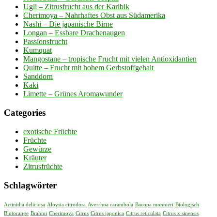
Ugli – Zitrusfrucht aus der Karibik
Cherimoya – Nahrhaftes Obst aus Südamerika
Nashi – Die japanische Birne
Longan – Essbare Drachenaugen
Passionsfrucht
Kumquat
Mangostane – tropische Frucht mit vielen Antioxidantien
Quitte – Frucht mit hohem Gerbstoffgehalt
Sanddorn
Kaki
Limette – Grünes Aromawunder
Categories
exotische Früchte
Früchte
Gewürze
Kräuter
Zitrusfrüchte
Schlagwörter
Actinidia deliciosa
Aloysia citrodora
Averrhoa carambola
Bacopa monnieri
Biologisch
Blutorange
Brahmi
Cherimoya
Citrus
Citrus japonica
Citrus reticulata
Citrus x sinensis